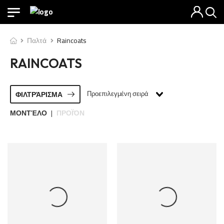
Παλτά
Raincoats
RAINCOATS
Προεπιλεγμένη σειρά
ΦΙΛΤΡΆΡΙΣΜΑ
ΜΟΝΤΈΛΟ
ΠΡΟΪΌΝ
|