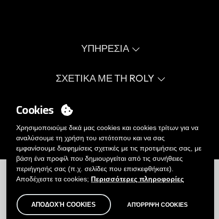
ΥΠΗΡΕΣΙΑ
Εικονικός Κατάλογος
Οδηγός μεγεθών
ΣΧΕΤΙΚΑ ΜΕ ΤΗ ROLY
Γλωσσάριο
Διαδικαστικές πληροφορίες
Αξίες
Συχνές Ερωτήσεις
Κοινωνικό σκοπό
Cookies
Ο Λογαριασμός Μου
Παροράματα καταλόγου
πιστοποιήσεις
Προλήψεις
Σύνδεση
Χρησιμοποιούμε δικά μας cookies και cookies τρίτων για να
Πολιτική Εσωτερικής Διαχείρισης
Θέλετε να γίνετε πελάτης;
αναλύσουμε τη χρήση του ιστότοπου και να σας
Στειλτε μας μηνυμα
εμφανίσουμε διαφημίσεις σχετικές με τις προτιμήσεις σας, με
βάση ένα προφίλ που δημιουργείται από τις συνήθειες
Περιορισμοί
|
Πολιτική απορρήτου
|
Πολιτική Cookies
|
περιήγησής σας (π.χ. σελίδες που επισκεφθήκατε).
Ανακοίνωση νομικού περιεχομένου
|
Χάρτης
Αποδέχεστε τα cookies;
Περισσότερες πληροφορίες
ΑΠΟΔΟΧΉ COOKIES
ΑΠΌΡΡΙΨΗ COOKIES
© Roly 2026. Με επιφύλαξη κάθε νόμιμου δικαιώματος.