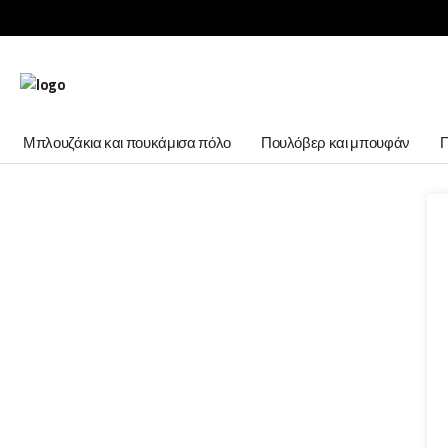
Μπλουζάκια και πουκάμισα πόλο
Πουλόβερ και μπουφάν