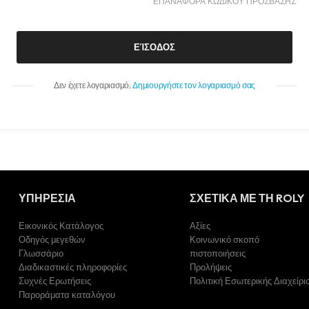
ΕΠΑΝΑΦΟΡΑ ΚΩΔΙΚΟΥ ΠΡΟΣΒΑΣΗΣ
ΕΊΣΟΔΟΣ
Δεν έχετε λογαριασμό;
Δημιουργήστε τον λογαριασμό σας
ΥΠΗΡΕΣΙΑ
ΣΧΕΤΙΚΑ ΜΕ ΤΗ ROLY
Εικονικός Κατάλογος
Αξίες
Οδηγός μεγεθών
Κοινωνικό σκοπό
Γλωσσάριο
πιστοποιήσεις
Διαδικαστικές πληροφορίες
Προλήψεις
Συχνές Ερωτήσεις
Πολιτική Εσωτερικής Διαχείρι
Παροράματα καταλόγου