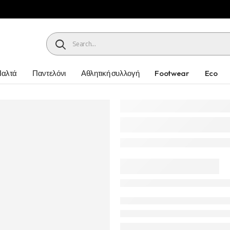
HEADER SEARCH BUTTON
Παλτά
Παντελόνι
Αθλητική συλλογή
Footwear
Eco