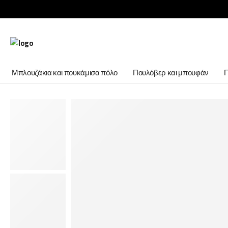
Μπλουζάκια και πουκάμισα πόλο
Πουλόβερ και μπουφάν