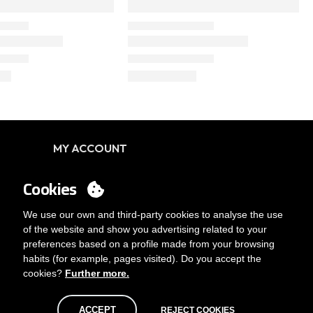
MY ACCOUNT
Login
Cookies
Θέλετε να γίνετε πελάτης;
Στειλτε μας μηνυμα
We use our own and third-party cookies to analyse the use
of the website and show you advertising related to your
preferences based on a profile made from your browsing
habits (for example, pages visited). Do you accept the
cookies?
Further more.
ACCEPT
REJECT COOKIES