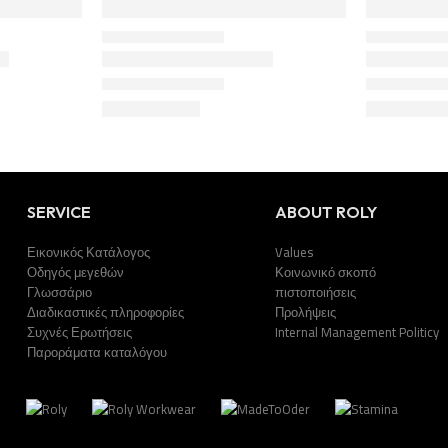
SERVICE
ABOUT ROLY
Εικονικός Κατάλογος
Values
Οδηγός μεγεθών
Κοινωνικό σκοπό
Γλωσσάριο
πιστοποιήσεις
Διαδικαστικές πληροφορίες
Προλήψεις
Συχνές Ερωτήσεις
Internal Management Politicy
Παροράματα καταλόγου